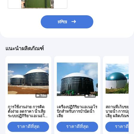
চালিয়ে
แนะนำผลิตภัณฑ์
การใช้งานง่าย การติด
เครื่องปฏิกิริยาแอเนอโร
สถานที่เก็บขยะ 
ตั้งง่าย ลดราคา น้ําเสีย
บิกสําหรับการบําบัดน้ํา
บายน้ํา การปลูกปล
ระบบปฏิกิริยาแอเนอโร
เสีย
เสีย ผลิตภัณฑ์ถั่
บิก
เครื่องปฏิกิริยา
อากาศ
ราคาดีที่สุด
ราคาดีที่สุด
ราคาดีที่ส