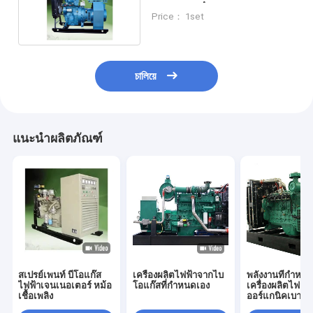
ระดับเสียงต่ํา
Price： 1set
চালিয়ে
แนะนำผลิตภัณฑ์
สเปรย์เพนท์ บีโอแก๊ส
เครื่องผลิตไฟฟ้าจากไบ
พลังงานที่กําหน
ไฟฟ้าเจนเนอเตอร์ หม้อ
โอแก๊สที่กําหนดเอง
เครื่องผลิตไฟฟ้า
เชื้อเพลิง
ออร์แกนิคเบา